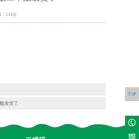
数：214次
TOP
甲酯发货了